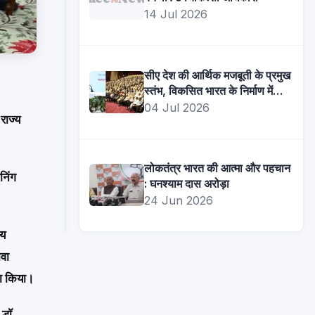
14 Jul 2026
हरियाणा
सीए देश की आर्थिक मजबूती के प्रमुख
श्री
स्तंभ, विकसित भारत के निर्माण में
कृष्ण
निभाएंगे अहम भूमिका: मुख्यमंत्री
04 Jul 2026
कृपा
राज्य
परिवार
परमपूज्य
पंचकूला
स्वामी
ट्रस्ट
ज्ञानानंद
लोकतंत्र भारत की आत्मा और पहचान
06
निंग
7
महाराज
: घनश्याम दास अरोड़ा
Aug
से
के
24 Jun 2026
2026
9
दिव्य
अगस्त
ीय
प्रवचनों
तक
के
ावा
इंद्रधनुष
साथ
ूरा किया।
ऑडिटोरियम
बी
में
प्राक
करवाएगा
 डॉ.