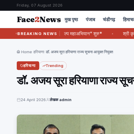
Friday, 07 August 2026
Face
2
News
मुख पृष्ठ
पंजाब
चंडीगढ़
हिमा
का देशभर में "नशामुक्त संकल्प महाअभियान" शुरु*
श्री कृष्ण कृपा पर
BREAKING NEWS
Home
›
हरियाणा
›
डॉ. अजय सूरा हरियाणा राज्य सूचना आयुक्त नियुक्त
हरियाणा
Trending
डॉ. अजय सूरा हरियाणा राज्य सूच
24 April 2026
लेखक admin