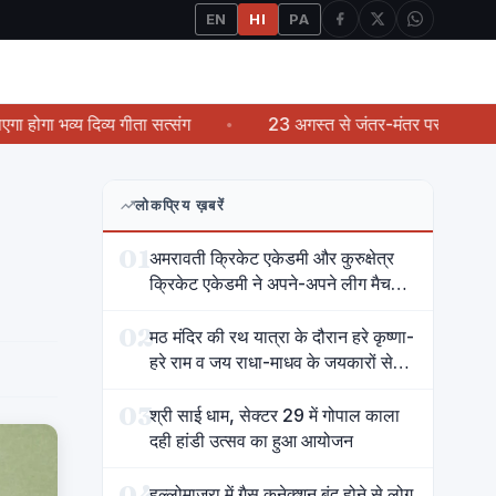
EN
HI
PA
 दिव्य गीता सत्संग
23 अगस्त से जंतर-मंतर पर आमरण अनशन करेंगे प
लोकप्रिय ख़बरें
01
अमरावती क्रिकेट एकेडमी और कुरुक्षेत्र
क्रिकेट एकेडमी ने अपने-अपने लीग मैच
जीते
02
मठ मंदिर की रथ यात्रा के दौरान हरे कृष्णा-
हरे राम व जय राधा-माधव के जयकारों से
गूंज उठा शहर
03
श्री साई धाम, सेक्टर 29 में गोपाल काला
दही हांडी उत्सव का हुआ आयोजन
04
हल्लोमाजरा में गैस कनेक्शन बंद होने से लोग