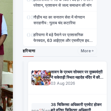
परेशान, प्रशासन से जल्द समाधान की मांग
05
गौड़ीय मठ का सनातन सेवा में योगदान
सराहनीय : गुलाब चंद कटारिया
06
हरियाणा में बड़े पैमाने पर प्रशासनिक
फेरबदल, 63 आईएएस और एचसीएस इधर
से उधर
हरियाणा
More
सावन के प्रथम सोमवार पर मुख्यमंत्री
ने सकेतड़ी स्थित महादेव मंदिर में की
पूजा-अर्चना
03 Aug 2026
38 चिकित्सा अधिकारी प्रमोट होकर
Face
2
News
बने वरिष्ठ चिकित्सा अधिकारी