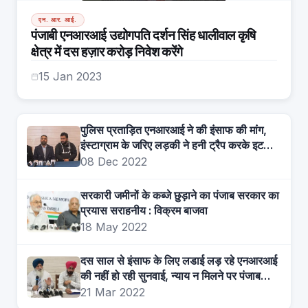
एन. आर. आई.
पंजाबी एनआरआई उद्योगपति दर्शन सिंह धालीवाल कृषि
क्षेत्र में दस हज़ार करोड़ निवेश करेंगे
15 Jan 2023
पुलिस प्रताड़ित एनआरआई ने की इंसाफ की मांग,
इंस्टाग्राम के जरिए लड़की ने हनी ट्रैप करके इटली
रहने वाले लड़के व उसके पिता से लूटे 30 लाख से
08 Dec 2022
ज़्यादा
सरकारी जमीनों के कब्जे छुड़ाने का पंजाब सरकार का
प्रयास सराहनीय : विक्रम बाजवा
18 May 2022
दस साल से इंसाफ के लिए लडाई लड़ रहे एनआरआई
की नहीं हो रही सुनवाई, न्याय न मिलने पर पंजाब
विधानसभा के बाहर बैठने की चेतावनी
21 Mar 2022