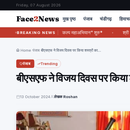
Friday, 07 August 2026
Face
2
News
मुख पृष्ठ
पंजाब
चंडीगढ़
हिमा
लय का देशभर में "नशामुक्त संकल्प महाअभियान" शुरु*
श्री कृष्ण कृपा
BREAKING NEWS
Home
›
पंजाब
›
बीएसएफ ने विजय दिवस पर किया शस्त्रों का…
पंजाब
Trending
बीएसएफ ने विजय दिवस पर किया श
13 October 2024
लेखक Roshan