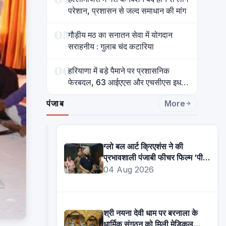
परेशान, प्रशासन से जल्द समाधान की मांग
05
गौड़ीय मठ का सनातन सेवा में योगदान
सराहनीय : गुलाब चंद कटारिया
06
हरियाणा में बड़े पैमाने पर प्रशासनिक
फेरबदल, 63 आईएएस और एचसीएस इधर
से उधर
पंजाब
More
ग्लो बल आर्ट क्रिएशंस ने की
प्रभावशाली पंजाबी फीचर फिल्म ‘पीड़
(दर्द-ए-दिल)’ की घोषणा
04 Aug 2026
श्री नयना देवी धाम पर बरनाला के
धार्मिक संगठन को मिली मेडिकल