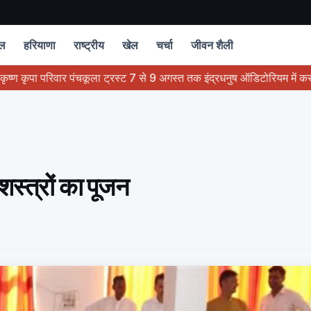
चल
हरियाणा
राष्ट्रीय
खेल
चर्चा
जीवन शैली
 परिवार पंचकूला ट्रस्ट 7 से 9 अगस्त तक इंद्रधनुष ऑडिटोरियम में करवाएगा होगा भ
स्त्रों का पूजन