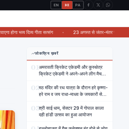
EN
HI
PA
व्य दिव्य गीता सत्संग
23 अगस्त से जंतर-मंतर पर आमरण अनशन करेंग
लोकप्रिय ख़बरें
01
अमरावती क्रिकेट एकेडमी और कुरुक्षेत्र
क्रिकेट एकेडमी ने अपने-अपने लीग मैच
जीते
02
मठ मंदिर की रथ यात्रा के दौरान हरे कृष्णा-
हरे राम व जय राधा-माधव के जयकारों से
गूंज उठा शहर
03
श्री साई धाम, सेक्टर 29 में गोपाल काला
दही हांडी उत्सव का हुआ आयोजन
04
हल्लोमाजरा में गैस कनेक्शन बंद होने से लोग