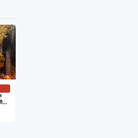
मांगी
घटनाक्रम
की
विस्तृत
रिपोर्ट
अखिलेश
बंसल,
बरनाला
22…
क
की