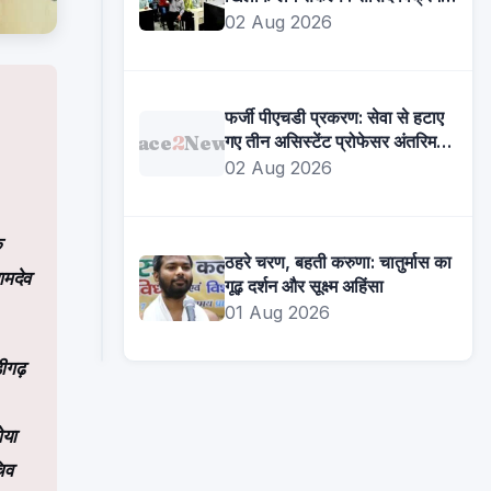
साहनी
02 Aug 2026
चंडीगढ़
फर्जी पीएचडी प्रकरण: सेवा से हटाए
23
Face
2
News
गए तीन असिस्टेंट प्रोफेसर अंतरिम
अगस्त
राहत के बाद फिर हुए कार्यभार ग्रहण
02 Aug 2026
से
जंतर-
आर्थिक
मंतर
आधार
े
पर
पर
ठहरे चरण, बहती करुणा: चातुर्मास का
06
आमरण
ामदेव
आरक्षण,
गूढ़ दर्शन और सूक्ष्म अहिंसा
Aug
अनशन
दिव्यांगों
01 Aug 2026
2026
करेंगे
एवं
प्रताप
ीगढ़
शहीद
सिंह
परिवारों
राणा
के
‘अनशन
ोया
लिए
बाबा’
िव
विशेष