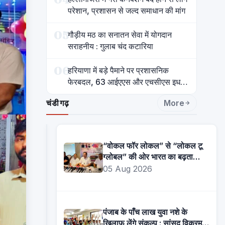
परेशान, प्रशासन से जल्द समाधान की मांग
05
गौड़ीय मठ का सनातन सेवा में योगदान
सराहनीय : गुलाब चंद कटारिया
06
हरियाणा में बड़े पैमाने पर प्रशासनिक
फेरबदल, 63 आईएएस और एचसीएस इधर
से उधर
चंडीगढ़
More
“वोकल फॉर लोकल” से “लोकल टू
ग्लोबल” की ओर भारत का बढ़ता
कदम, 12 से 15 अगस्त तक भारत
05 Aug 2026
मंडपम में होगा भव्य भारत व्यापार
महोत्सव : हरीश गर्ग
पंजाब के पाँच लाख युवा नशे के
खिलाफ लेंगे संकल्प : सांसद विक्रम