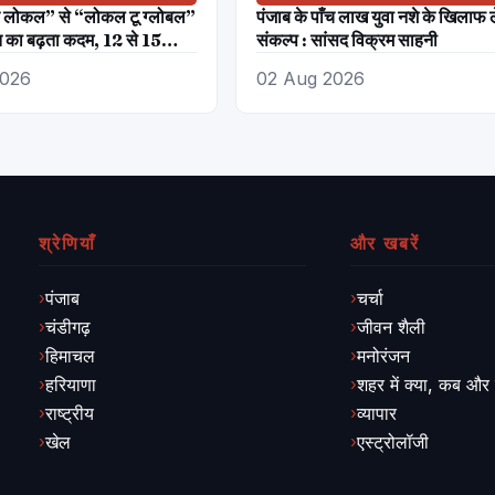
 लोकल” से “लोकल टू ग्लोबल”
पंजाब के पाँच लाख युवा नशे के खिलाफ ले
 का बढ़ता कदम, 12 से 15
संकल्प : सांसद विक्रम साहनी
रत मंडपम में होगा भव्य भारत
2026
02 Aug 2026
सव : हरीश गर्ग
श्रेणियाँ
और खबरें
पंजाब
चर्चा
चंडीगढ़
जीवन शैली
हिमाचल
मनोरंजन
हरियाणा
शहर में क्या, कब और
राष्ट्रीय
व्यापार
खेल
एस्ट्रोलॉजी