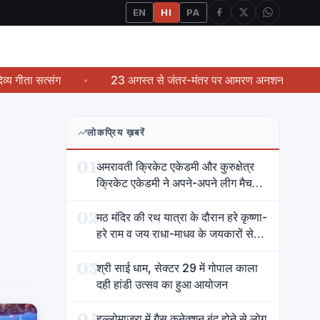
EN
HI
PA
ंग
23 अगस्त से जंतर-मंतर पर आमरण अनशन करेंगे प्रताप सिंह राण
लोकप्रिय ख़बरें
01
अमरावती क्रिकेट एकेडमी और कुरुक्षेत्र
क्रिकेट एकेडमी ने अपने-अपने लीग मैच
जीते
02
मठ मंदिर की रथ यात्रा के दौरान हरे कृष्णा-
हरे राम व जय राधा-माधव के जयकारों से
गूंज उठा शहर
03
श्री साई धाम, सेक्टर 29 में गोपाल काला
दही हांडी उत्सव का हुआ आयोजन
04
हल्लोमाजरा में गैस कनेक्शन बंद होने से लोग