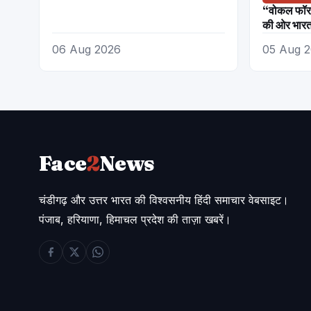
“वोकल फॉर
की ओर भारत
अगस्त तक भा
06 Aug 2026
05 Aug 
व्यापार महोत्
Face
2
News
चंडीगढ़ और उत्तर भारत की विश्वसनीय हिंदी समाचार वेबसाइट।
पंजाब, हरियाणा, हिमाचल प्रदेश की ताज़ा खबरें।