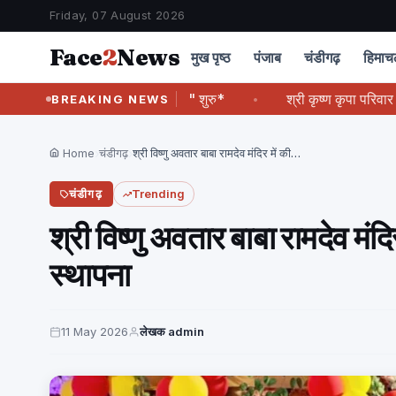
Friday, 07 August 2026
Face
2
News
मुख पृष्ठ
पंजाब
चंडीगढ़
हिमा
शामुक्त संकल्प महाअभियान" शुरु*
श्री कृष्ण कृपा परिवार पंचकूला ट्र
BREAKING NEWS
Home
›
चंडीगढ़
›
श्री विष्णु अवतार बाबा रामदेव मंदिर में की…
चंडीगढ़
Trending
श्री विष्णु अवतार बाबा रामदेव मंदि
स्थापना
11 May 2026
लेखक admin