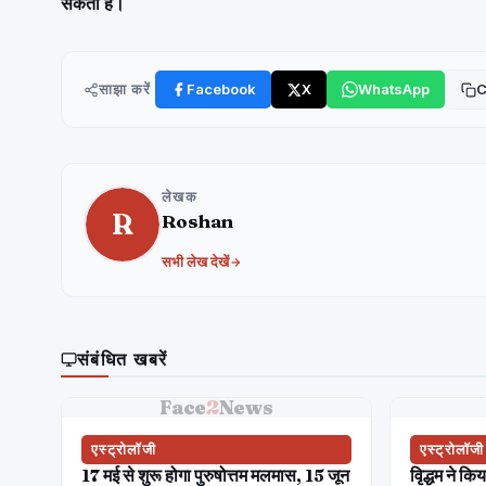
सकता है।
साझा करें
Facebook
X
WhatsApp
C
लेखक
R
Roshan
सभी लेख देखें
संबंधित खबरें
Face
2
News
एस्ट्रोलॉजी
एस्ट्रोलॉजी
17 मई से शुरू होगा पुरुषोत्तम मलमास, 15 जून
वृिद्धम ने कि