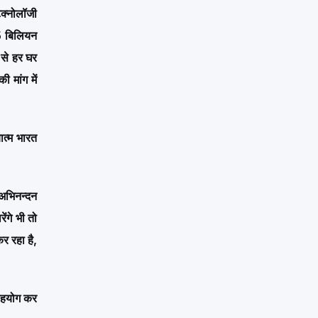
होकर
ेक्नोलॉजी
पंडित
रोशन
15
65 बिलियन
शास्त्री
जून
 से हर घर
तक
 मांग में
रहेगा।
धार्मिक
मान्यताओं
यात्म भारत
के
अनुसार…
 अभिनन्दन
ंगे भी तो
र रहा है,
 सहयोग कर