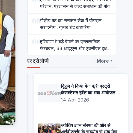
परेशान, प्रशासन से जल्द समाधान की मांग
05
गौड़ीय मठ का सनातन सेवा में योगदान
सराहनीय : गुलाब चंद कटारिया
06
हरियाणा में बड़े पैमाने पर प्रशासनिक
फेरबदल, 63 आईएएस और एचसीएस इधर
से उधर
एस्ट्रोलॉजी
More
वृिद्धम ने किया मेगा फ्री एस्ट्रो
Face
2
News
कंसल्टेशन इवेंट का भव्य आयोजन
14 Apr 2026
ज्योतिष ज्ञान संस्था की ओर से
आईबीएसईए के सहयोग से भव्य मेगा