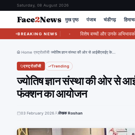
Saturday, 08 August 2026
Face
2
News
मुख पृष्ठ
पंजाब
चंडीगढ़
हिमा
में उठाएगी : त्रिलोक त्यागी
विशेष बच्चों और उनके अभिभावकों के लिए स
BREAKING NEWS
Home
›
एस्ट्रोलॉजी
›
ज्योतिष ज्ञान संस्था की ओर से आईबीएसईए के…
एस्ट्रोलॉजी
Trending
ज्योतिष ज्ञान संस्था की ओर से आ
फंक्शन का आयोजन
03 February 2026
लेखक Roshan