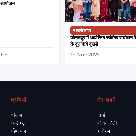
्य आयोजन
एस्ट्रोलॉजी
जीरकपुर में आयोजित ज्योतिष सम्मेलन में
के दूर किये दुखड़े
026
19 Nov 2025
श्रेणियाँ
और खबरें
पंजाब
चर्चा
चंडीगढ़
जीवन शैली
हिमाचल
मनोरंजन