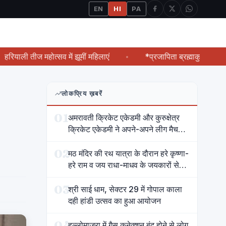
EN
HI
PA
तीज महोत्सव में झूमीं महिलाएं
*प्रजापिता ब्रह्माकुमारीज ईश्वरीय वि
लोकप्रिय ख़बरें
01
अमरावती क्रिकेट एकेडमी और कुरुक्षेत्र
क्रिकेट एकेडमी ने अपने-अपने लीग मैच
जीते
02
मठ मंदिर की रथ यात्रा के दौरान हरे कृष्णा-
हरे राम व जय राधा-माधव के जयकारों से
गूंज उठा शहर
03
श्री साई धाम, सेक्टर 29 में गोपाल काला
दही हांडी उत्सव का हुआ आयोजन
04
हल्लोमाजरा में गैस कनेक्शन बंद होने से लोग